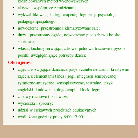
zróżnicowanych metod wychowawczych;
aktywną współpracę z rodzicami;
wykwalifikowaną kadrę, terapeutę, logopedę, psychologa,
pedagoga specjalnego;
nowoczesne, przestronne i klimatyzowane sale;
duży i przestronny ogród, nowoczesny plac zabaw i boisko
sportowe;
własną kuchnię serwującą zdrowe, pełnowartościowe i pyszne
posiłki uwzględniające potrzeby dzieci;
Oferujemy:
zajęcia rozwijające dziecięce pasje i zainteresowania: kreatywne
zajęcia z elementami tańca i jogi, integracji sensorycznej,
rytmiczno-muzyczne, sensoplastyczne, teatralne, język
angielski, kodowanie, dogoterapia, klocki lego;
zabawy ruchowe i badawcze;
wycieczki i spacery;
udział w ciekawych projektach edukacyjnych
wydłużone godziny pracy 6:00-17:00