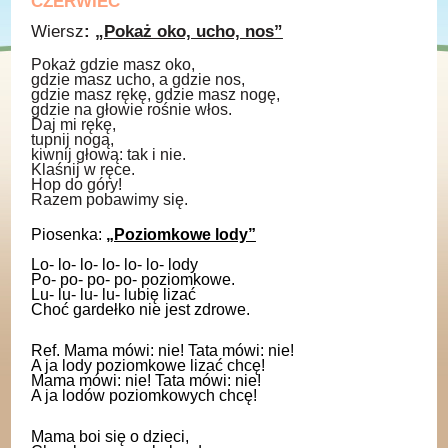
CZERWIEC
Wiersz
:
„Pokaż oko, ucho, nos”
Pokaż gdzie masz oko,
gdzie masz ucho, a gdzie nos,
gdzie masz rękę, gdzie masz nogę,
gdzie na głowie rośnie włos.
Daj mi rękę,
tupnij nogą,
kiwnij głową: tak i nie.
Klaśnij w ręce.
Hop do góry!
Razem pobawimy się.
Piosenka:
„Poziomkowe lody”
Lo- lo- lo- lo- lo- lo- lody
Po- po- po- po- poziomkowe.
Lu- lu- lu- lu- lubię lizać
Choć gardełko nie jest zdrowe.
Ref. Mama mówi: nie! Tata mówi: nie!
A ja lody poziomkowe lizać chcę!
Mama mówi: nie! Tata mówi: nie!
A ja lodów poziomkowych chcę!
Mama boi się o dzieci,