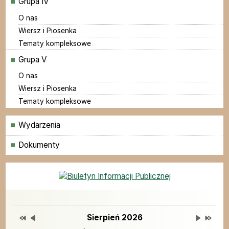
Grupa IV
O nas
Wiersz i Piosenka
Tematy kompleksowe
Grupa V
O nas
Wiersz i Piosenka
Tematy kompleksowe
Menu
Wydarzenia
Dokumenty
Grupy
Deklaracja dostępności
Przestaw datę na Sierpień 2025
Przestaw datę na Lipiec 2026
Lista wydarzeń w miesiącu
Brak wydarzeń w tym 
Przestaw 
Przesta
Wydarzenia
Sierpień 2026