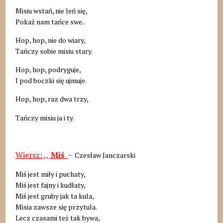
Misiu wstań, nie leń się,
Pokaż nam tańce swe..
Hop, hop, nie do wiary,
Tańczy sobie misiu stary.
Hop, hop, podryguje,
I pod boczki się ujmuje.
Hop, hop, raz dwa trzy,
Tańczy misiu ja i ty.
Wiersz: ,,
Miś
~ Czesław Janczarski
Miś jest miły i puchaty,
Miś jest fajny i kudłaty,
Miś jest gruby jak ta kula,
Misia zawsze się przytula.
Lecz czasami też tak bywa,