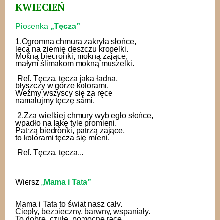
KWIECIEŃ
Piosenka
„Tęcza”
1.Ogromna chmura zakryła słońce,
lecą na ziemię deszczu kropelki.
Mokną biedronki, mokną zające,
małym ślimakom mokną muszelki.
Ref. Tęcza, tęcza jaka ładna,
błyszczy w górze kolorami.
Weźmy wszyscy się za ręce
namalujmy tęczę sami.
2.Zza wielkiej chmury wybiegło słońce,
wpadło na łąkę tyle promieni.
Patrzą biedronki, patrzą zające,
to kolorami tęcza się mieni.
Ref. Tęcza, tęcza...
Wiersz
„
Mama i Tata”
Mama i Tata to świat nasz cały,
Ciepły, bezpieczny, barwny, wspaniały.
To dobre, czułe, pomocne ręce