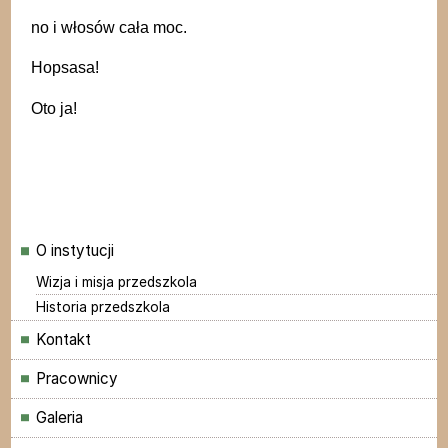
no i włosów cała moc.
Hopsasa!
Oto ja!
Menu główne
O instytucji
Wizja i misja przedszkola
Historia przedszkola
Kontakt
Pracownicy
Galeria