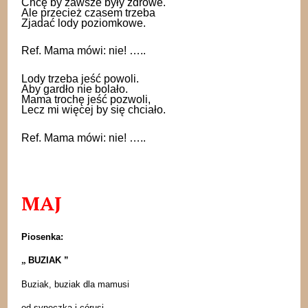
Chcę by zawsze były zdrowe.
Ale przecież czasem trzeba
Zjadać lody poziomkowe.
Ref. Mama mówi: nie! …..
Lody trzeba jeść powoli.
Aby gardło nie bolało.
Mama trochę jeść pozwoli,
Lecz mi więcej by się chciało.
Ref. Mama mówi: nie! …..
MAJ
Piosenka:
„
BUZIAK ”
Buziak, buziak dla mamusi
od syneczka i córusi.