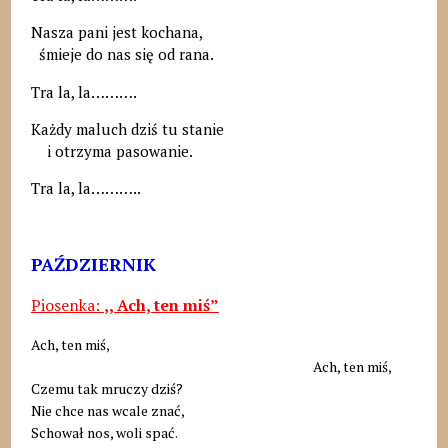
Nasza pani jest kochana,
śmieje do nas się od rana.
Tra la, la……….
Każdy maluch dziś tu stanie
i otrzyma pasowanie.
Tra la, la………..
PAŹDZIERNIK
Piosenka:
,, Ach, ten miś”
Ach, ten miś,
Ach, ten miś,
Czemu tak mruczy dziś?
Nie chce nas wcale znać,
Schował nos, woli spać.