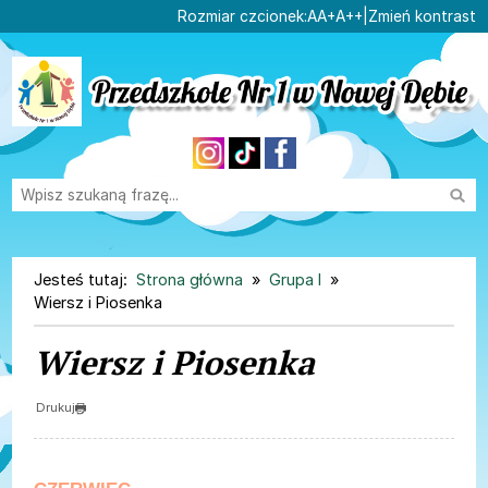
Ustaw domyślną czcionk
Ustaw większą czcionk
Ustaw największą cz
Rozmiar czcionek:
A
A+
A++
|
Zmień kontrast
Przejdź do głównej treści
Przejdź do wyszukiwarki
Wysz
1
«
»
1
Jesteś tutaj:
Strona główna
Grupa I
Wiersz i Piosenka
Wiersz i Piosenka
Drukuj