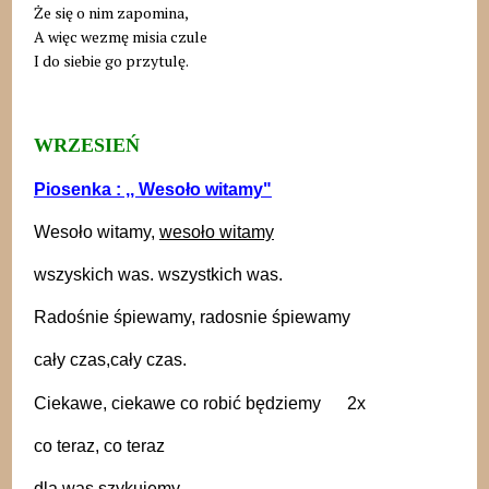
Że się o nim zapomina,
A więc wezmę misia czule
I do siebie go przytulę.
WRZESIEŃ
Piosenka : ,, Wesoło witamy"
Wesoło witamy,
wesoło witamy
wszyskich was. wszystkich was.
Radośnie śpiewamy, radosnie śpiewamy
cały czas,cały czas.
Ciekawe, ciekawe co robić będziemy 2x
co teraz, co teraz
dla was szykujemy.