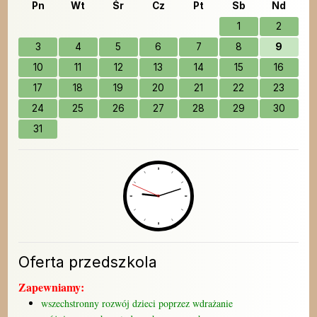
Pn
Wt
Śr
Cz
Pt
Sb
Nd
1
2
3
4
5
6
7
8
9
10
11
12
13
14
15
16
17
18
19
20
21
22
23
24
25
26
27
28
29
30
31
Oferta przedszkola
Zapewniamy:
wszechstronny rozwój dzieci poprzez wdrażanie