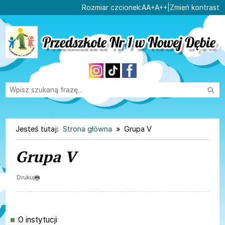
Ustaw domyślną czcionk
Ustaw większą czcionk
Ustaw największą cz
Rozmiar czcionek:
A
A+
A++
|
Zmień kontrast
Przejdź do głównej treści
Przejdź do wyszukiwarki
Wysz
1
«
»
1
Jesteś tutaj:
Strona główna
Grupa V
Grupa V
Drukuj
Menu główne
O instytucji