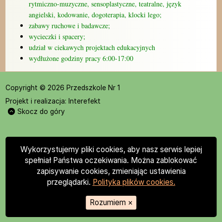
rytmiczno-muzyczne, sensoplastyczne, teatralne, język
angielski, kodowanie, dogoterapia, klocki lego;
zabawy ruchowe i badawcze;
wycieczki i spacery;
udział w ciekawych projektach edukacyjnych
wydłużone godziny pracy 6:00-17:00
Copyright © 2026 Przedszkole Nr 1
Projekt i realizacja:
Interefekt
Skocz do góry
Wykorzystujemy pliki cookies, aby nasz serwis lepiej
spełniał Państwa oczekiwania. Można zablokować
zapisywanie cookies, zmieniając ustawienia
przeglądarki.
Polityka plików cookies.
Rozumiem
×