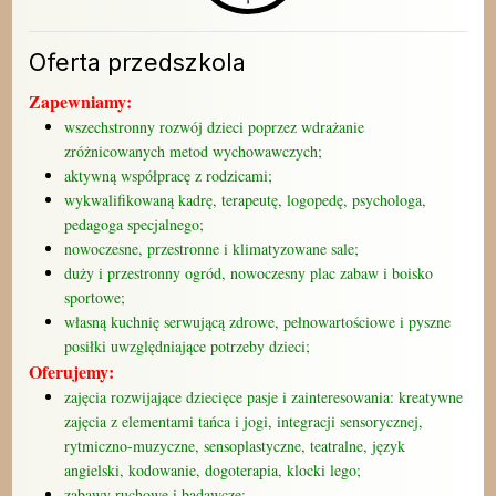
Oferta przedszkola
Zapewniamy:
wszechstronny rozwój dzieci poprzez wdrażanie
zróżnicowanych metod wychowawczych;
aktywną współpracę z rodzicami;
wykwalifikowaną kadrę, terapeutę, logopedę, psychologa,
pedagoga specjalnego;
nowoczesne, przestronne i klimatyzowane sale;
duży i przestronny ogród, nowoczesny plac zabaw i boisko
sportowe;
własną kuchnię serwującą zdrowe, pełnowartościowe i pyszne
posiłki uwzględniające potrzeby dzieci;
Oferujemy:
zajęcia rozwijające dziecięce pasje i zainteresowania: kreatywne
zajęcia z elementami tańca i jogi, integracji sensorycznej,
rytmiczno-muzyczne, sensoplastyczne, teatralne, język
angielski, kodowanie, dogoterapia, klocki lego;
zabawy ruchowe i badawcze;