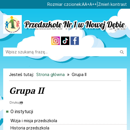
Ustaw domyślną czcionk
Ustaw większą czcionk
Ustaw największą cz
Rozmiar czcionek:
A
A+
A++
|
Zmień kontrast
Przejdź do głównej treści
Przejdź do wyszukiwarki
Wysz
1
«
»
1
Jesteś tutaj:
Strona główna
Grupa II
Grupa II
Drukuj
Menu główne
O instytucji
Wizja i misja przedszkola
Historia przedszkola