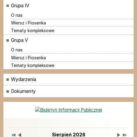
Grupa IV
O nas
Wiersz i Piosenka
Tematy kompleksowe
Grupa V
O nas
Wiersz i Piosenka
Tematy kompleksowe
Menu
Wydarzenia
Dokumenty
Grupy
Deklaracja dostępności
Przestaw datę na Sierpień 2025
Przestaw datę na Lipiec 2026
Lista wydarzeń w miesiącu
Brak wydarzeń w tym 
Przestaw 
Przesta
Wydarzenia
Sierpień 2026