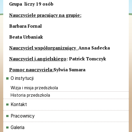
Grupa liczy 19 osób
Nauczyciele pracujący na grupie:
Barbara Fornal
Beata Urbaniak
Nauczyciel współorganizujący
Anna Sadecka
Nauczyciel j.angielskiego
: Patrick Tomczyk
Pomoc nauczyciela:
Sylwia Sumara
Menu główne
O instytucji
Wizja i misja przedszkola
Historia przedszkola
Kontakt
Pracownicy
Galeria