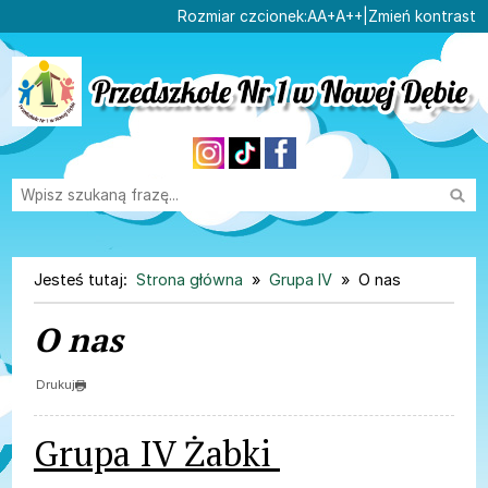
Ustaw domyślną czcionk
Ustaw większą czcionk
Ustaw największą cz
Rozmiar czcionek:
A
A+
A++
|
Zmień kontrast
Przejdź do głównej treści
Przejdź do wyszukiwarki
Wysz
1
«
»
1
Jesteś tutaj:
Strona główna
Grupa IV
O nas
O nas
Drukuj
Grupa IV Żabki