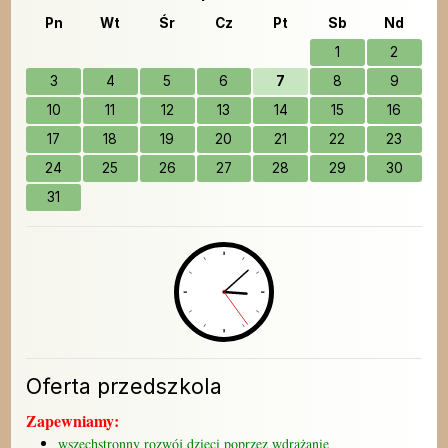
Pn
Wt
Śr
Cz
Pt
Sb
Nd
1
2
3
4
5
6
7
8
9
10
11
12
13
14
15
16
17
18
19
20
21
22
23
24
25
26
27
28
29
30
31
Oferta przedszkola
Zapewniamy:
wszechstronny rozwój dzieci poprzez wdrażanie