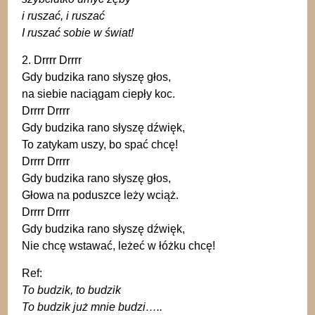
i ruszać, i ruszać
I ruszać sobie w świat!
2. Drrrr Drrrr
Gdy budzika rano słyszę głos,
na siebie naciągam ciepły koc.
Drrrr Drrrr
Gdy budzika rano słyszę dźwięk,
To zatykam uszy, bo spać chcę!
Drrrr Drrrr
Gdy budzika rano słyszę głos,
Głowa na poduszce leży wciąż.
Drrrr Drrrr
Gdy budzika rano słyszę dźwięk,
Nie chcę wstawać, leżeć w łóżku chcę!
Ref:
To budzik, to budzik
T
o budzik już mnie budzi…..