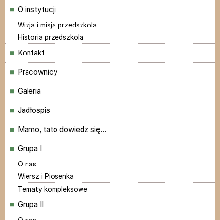
Menu główne
O instytucji
Wizja i misja przedszkola
Historia przedszkola
Kontakt
Pracownicy
Galeria
Jadłospis
Mamo, tato dowiedz się...
Grupa I
O nas
Wiersz i Piosenka
Tematy kompleksowe
Grupa II
O nas