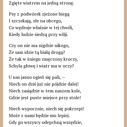
Zgięte wiatrem na jedną stronę.
Psy z podwórek zjeżone biegą
I szczekają, złe na obcego,
Co wędruje właśnie w tej chwili,
Kiedy ludzie siedzą przy wilji.
Czy on nie ma nigdzie nikogo,
Że sam idzie tą białą drogą?
Że tak w śniegu zmęczony kroczy,
Schyla głowę i wiatr ma w oczy?
U nas jasno ogień się pali, —
Niech on dziś już nie pójdzie dalej!
Niech zasiądzie w tem naszem kole,
Gdzie jest puste miejsce przy stole!
Niech wypocznie, niech się pokrzepi!
Może z nami będzie mu lepiej.
Gdy go wszyscy odepchną wszędzie,