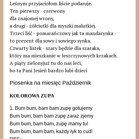
Leśnym przyjaciołom liście podaruje.
Ten pierwszy - czerwony
dla znajomej wrony,
a drugi - żółciutki dla myszki malutkiej.
Trzeci liść - pomarańczowy jak ta mandarynka -
to prezent dla sowy i sowiego synka.
Czwarty listek - szary będzie dla szaraka,
który ma mieszkanie w leszczynowych krzakach.
A piąty zielony
już tu do nas leci,
bo ta Pani Jesień
bardzo lubi dzieci
Piosenka na miesięc Październik
KOLOROWA ZUPA
1. Bum bum, bam bam zupę gotujemy
Bum bum, bam bam zupę zaraz zjemy
Bum bum, bam bam, zupę mamy tu!
Bum bum, bam bam, każdy łyk to cud!