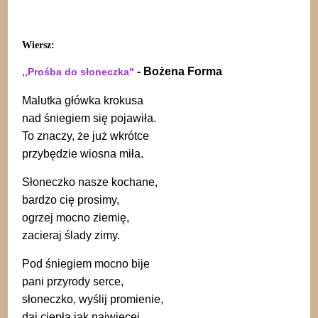
Wiersz:
- Bożena Forma
,,Prośba do słoneczka"
Malutka główka krokusa
nad śniegiem się pojawiła.
To znaczy, że już wkrótce
przybędzie wiosna miła.
Słoneczko nasze kochane,
bardzo cię prosimy,
ogrzej mocno ziemię,
zacieraj ślady zimy.
Pod śniegiem mocno bije
pani przyrody serce,
słoneczko, wyślij promienie,
daj ciepła jak najwięcej.