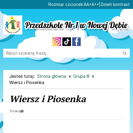
Ustaw domyślną czcionk
Ustaw większą czcionk
Ustaw największą cz
Rozmiar czcionek:
A
A+
A++
|
Zmień kontrast
Przejdź do głównej treści
Przejdź do wyszukiwarki
Wysz
1
«
»
1
Jesteś tutaj:
Strona główna
Grupa III
Wiersz i Piosenka
Wiersz i Piosenka
Drukuj