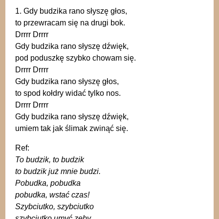
1. Gdy budzika rano słyszę głos,
to przewracam się na drugi bok.
Drrrr Drrrr
Gdy budzika rano słyszę dźwięk,
pod poduszkę szybko chowam się.
Drrrr Drrrr
Gdy budzika rano słyszę głos,
to spod kołdry widać tylko nos.
Drrrr Drrrr
Gdy budzika rano słyszę dźwięk,
umiem tak jak ślimak zwinąć się.
Ref:
To budzik, to budzik
to budzik już mnie budzi.
Pobudka, pobudka
pobudka, wstać czas!
Szybciutko, szybciutko
szybciutko umyć zęby