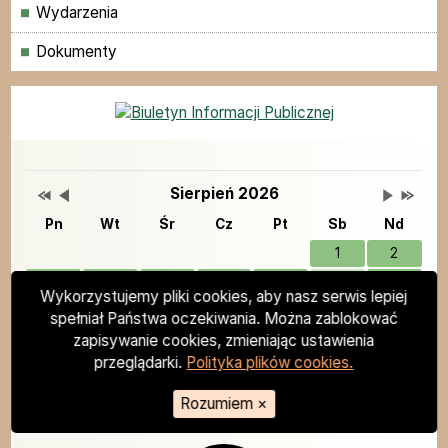
Menu
Wydarzenia
Dokumenty
Grupy
Deklaracja dostępności
Przestaw datę na Sierpień 2025
Przestaw datę na Lipiec 2026
Lista wydarzeń w miesiącu
Brak wydarzeń w tym 
Przestaw 
Przesta
Wydarzenia
Sierpień 2026
Pn
Wt
Śr
Cz
Pt
Sb
Nd
1
2
3
4
5
6
7
8
9
Wykorzystujemy pliki cookies, aby nasz serwis lepiej
10
11
12
13
14
15
16
spełniał Państwa oczekiwania. Można zablokować
zapisywanie cookies, zmieniając ustawienia
17
18
19
20
21
22
23
przeglądarki.
Polityka plików cookies.
24
25
26
27
28
29
30
31
Rozumiem
×