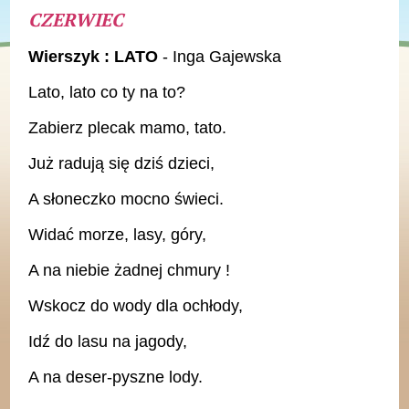
CZERWIEC
Wierszyk : LATO
- Inga Gajewska
Lato, lato co ty na to?
Zabierz plecak mamo, tato.
Już radują się dziś dzieci,
A słoneczko mocno świeci.
Widać morze, lasy, góry,
A na niebie żadnej chmury !
Wskocz do wody dla ochłody,
Idź do lasu na jagody,
A na deser-pyszne lody.