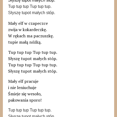
Słyszę tupot małych stóp.
Tup tup tup Tup tup tup.
​Słyszę tupot małych stóp.
Mały elf w czapeczce
zwija w kokardeczkę.
W rękach ma paczuszkę.
tupie małą nóżką.
Tup tup tup Tup tup tup.
Słyszę tupot małych stóp.
Tup tup tup Tup tup tup.
​Słyszę tupot małych stóp.
Mały elf pracuje
i nie leniuchuje
Śmieje się wesoło,
pakowania sporo!
Tup tup tup Tup tup tup.
Słyszę tupot małych stóp.