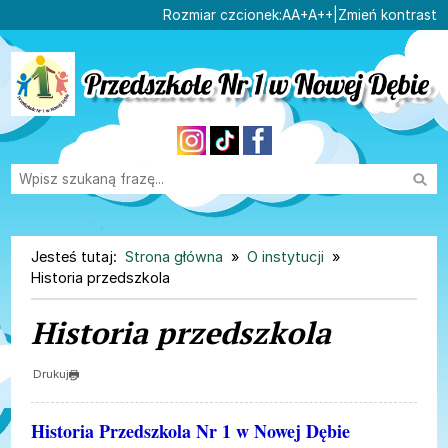
Ustaw domyślną czcionk
Ustaw większą czcionk
Ustaw największą cz
Rozmiar czcionek:
A
A+
A++
|
Zmień kontrast
Przejdź do głównej treści
Przejdź do wyszukiwarki
Wysz
1
«
»
1
Jesteś tutaj:
Strona główna
O instytucji
Historia przedszkola
Historia przedszkola
Drukuj
Historia Przedszkola Nr 1 w Nowej Dębie