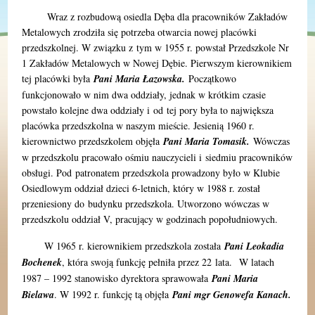
Wraz z rozbudową osiedla Dęba dla pracowników Zakładów
Metalowych zrodziła się potrzeba otwarcia nowej placówki
przedszkolnej. W związku z tym w 1955 r. powstał Przedszkole Nr
1 Zakładów Metalowych w Nowej Dębie. Pierwszym kierownikiem
tej placówki była
Pani Maria Łazowska.
Początkowo
funkcjonowało w nim dwa oddziały, jednak w krótkim czasie
powstało kolejne dwa oddziały i od tej pory była to największa
placówka przedszkolna w naszym mieście. Jesienią 1960 r.
kierownictwo przedszkolem objęła
Pani Maria Tomasik.
Wówczas
w przedszkolu pracowało ośmiu nauczycieli i siedmiu pracowników
obsługi. Pod patronatem przedszkola prowadzony było w Klubie
Osiedlowym oddział dzieci 6-letnich, który w 1988 r. został
przeniesiony do budynku przedszkola. Utworzono wówczas w
przedszkolu oddział V, pracujący w godzinach popołudniowych.
W 1965 r. kierownikiem przedszkola została
Pani Leokadia
Bochenek
, która swoją funkcję pełniła przez 22 lata. W latach
1987 – 1992 stanowisko dyrektora sprawowała
Pani Maria
Bielawa
. W 1992 r. funkcję tą objęła
Pani mgr Genowefa Kanach.