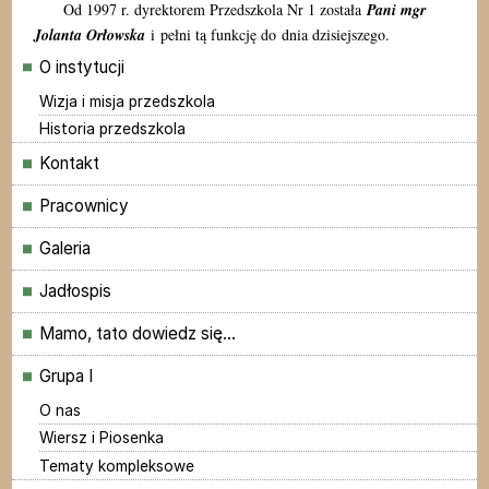
Od 1997 r. dyrektorem Przedszkola Nr 1 została
Pani mgr
Jolanta Orłowska
i pełni tą funkcję do dnia dzisiejszego.
Menu główne
O instytucji
Wizja i misja przedszkola
Historia przedszkola
Kontakt
Pracownicy
Galeria
Jadłospis
Mamo, tato dowiedz się...
Grupa I
O nas
Wiersz i Piosenka
Tematy kompleksowe