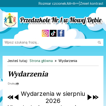
Ustaw domyślną czcionk
Ustaw większą czcionk
Ustaw największą cz
Rozmiar czcionek:
A
A+
A++
|
Zmień kontrast
Przejdź do głównej treści
Przejdź do wyszukiwarki
Wysz
1
«
»
1
Jesteś tutaj:
Strona główna
Wydarzenia
Wydarzenia
Drukuj
Wydarzenia w sierpniu
Sprawdź poprzedni rok
Sprawdź poprzedni miesiąc
Sprawdź
Spra
2026